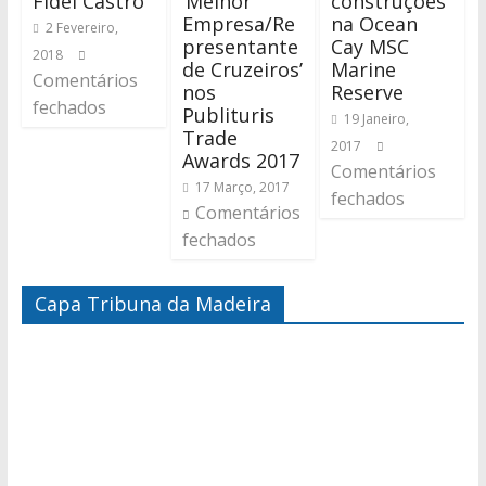
Fidel Castro
‘Melhor
construções
Empresa/Re
na Ocean
2 Fevereiro,
presentante
Cay MSC
2018
de Cruzeiros’
Marine
Comentários
nos
Reserve
fechados
Publituris
19 Janeiro,
Trade
2017
Awards 2017
Comentários
17 Março, 2017
fechados
Comentários
fechados
Capa Tribuna da Madeira