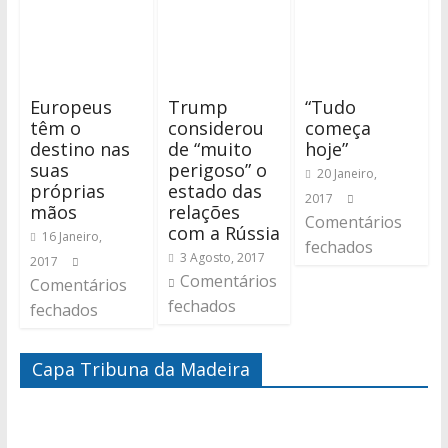
Europeus
Trump
“Tudo
têm o
considerou
começa
destino nas
de “muito
hoje”
suas
perigoso” o
20 Janeiro,
próprias
estado das
2017
mãos
relações
Comentários
com a Rússia
16 Janeiro,
fechados
3 Agosto, 2017
2017
Comentários
Comentários
fechados
fechados
Capa Tribuna da Madeira