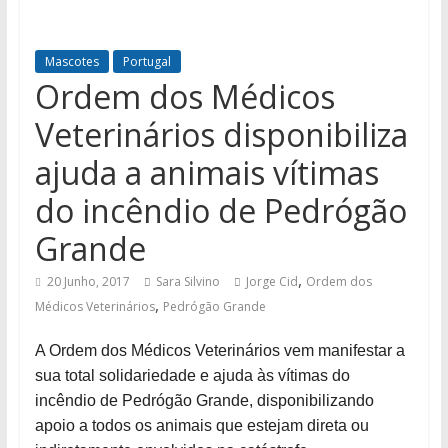
Mascotes
Portugal
Ordem dos Médicos
Veterinários disponibiliza
ajuda a animais vítimas
do incêndio de Pedrógão
Grande
,
20 Junho, 2017
Sara Silvino
Jorge Cid
Ordem dos
,
Médicos Veterinários
Pedrógão Grande
A Ordem dos Médicos Veterinários vem manifestar a
sua total solidariedade e ajuda às vítimas do
incêndio de Pedrógão Grande, disponibilizando
apoio a todos os animais que estejam direta ou