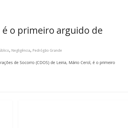
 o primeiro arguido de
,
,
úblico
Negligência
Pedrógão Grande
ações de Socorro (CDOS) de Leiria, Mário Cerol, é o primeiro