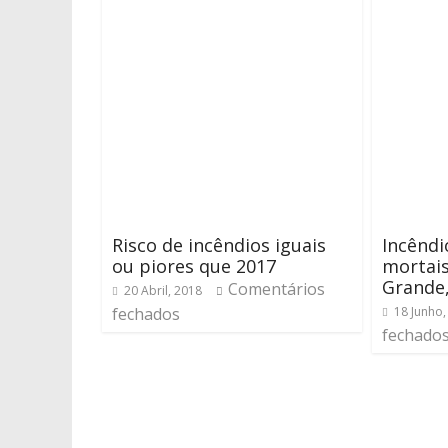
Risco de incêndios iguais
Incêndi
ou piores que 2017
mortai
Grande,
Comentários
20 Abril, 2018
fechados
18 Junho,
fechado