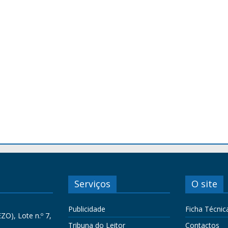
Serviços
O site
Publicidade
Ficha Técnic
ZO), Lote n.º 7,
Tribuna do Leitor
Contactos