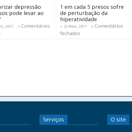
orizar depressão
1 em cada 5 presos sofre
sos pode levar ao
de perturbação da
’
hiperatividade
Comentários
Comentários
ro, 2017
22 Maio, 2017
s
fechados
Serviços
O site