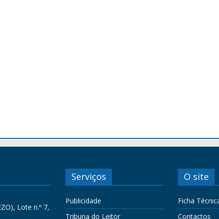
Serviços
O site
Publicidade
Ficha Técnic
ZO), Lote n.º 7,
Tribuna do Leitor
Contactos