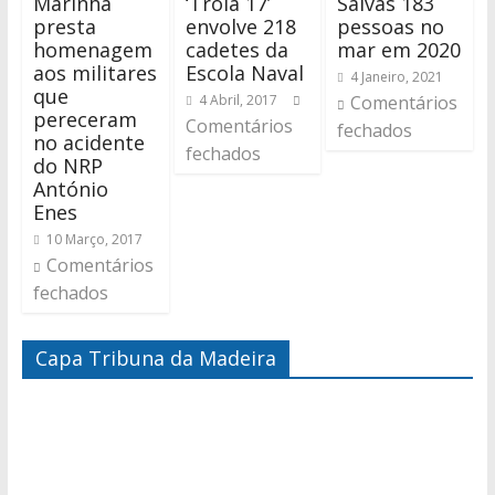
Marinha
‘Tróia 17’
Salvas 183
presta
envolve 218
pessoas no
homenagem
cadetes da
mar em 2020
aos militares
Escola Naval
4 Janeiro, 2021
que
4 Abril, 2017
Comentários
pereceram
Comentários
fechados
no acidente
fechados
do NRP
António
Enes
10 Março, 2017
Comentários
fechados
Capa Tribuna da Madeira