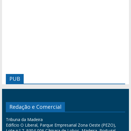
PUB
Redação e Comercial
Tribuna da Madeira
Edifício O Liberal, Parque Empresarial Zona Oeste (PEZO),
Lote n.º 7, 9304-006 Câmara de Lobos, Madeira, Portugal