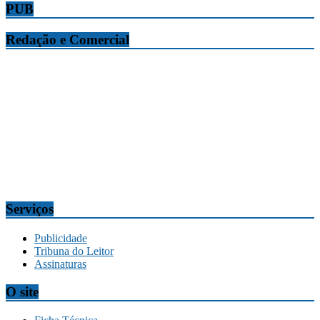
PUB
Redação e Comercial
Tribuna da Madeira
Edifício O Liberal, Parque Empresarial Zona Oeste (PEZO), Lote
n.º 7, 9304-006 Câmara de Lobos, Madeira, Portugal
Telef.:
291 911300
Redação
tribuna@tribunadamadeira.pt
Comercial
comercial@tribunadamadeira.pt
Serviços
Publicidade
Tribuna do Leitor
Assinaturas
O site