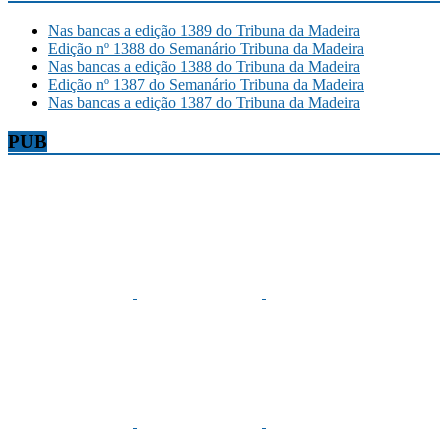
Nas bancas a edição 1389 do Tribuna da Madeira
Edição nº 1388 do Semanário Tribuna da Madeira
Nas bancas a edição 1388 do Tribuna da Madeira
Edição nº 1387 do Semanário Tribuna da Madeira
Nas bancas a edição 1387 do Tribuna da Madeira
PUB