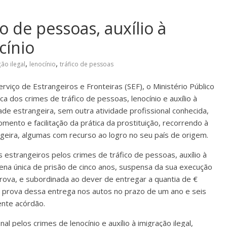
 de pessoas, auxílio à
cínio
,
,
ção ilegal
lenocínio
tráfico de pessoas
rviço de Estrangeiros e Fronteiras (SEF), o Ministério Público
ca dos crimes de tráfico de pessoas, lenocínio e auxílio à
dade estrangeira, sem outra atividade profissional conhecida,
ento e facilitação da prática da prostituição, recorrendo à
geira, algumas com recurso ao logro no seu país de origem.
estrangeiros pelos crimes de tráfico de pessoas, auxílio à
pena única de prisão de cinco anos, suspensa da sua execução
rova, e subordinada ao dever de entregar a quantia de €
r prova dessa entrega nos autos no prazo de um ano e seis
ente acórdão.
l pelos crimes de lenocínio e auxílio à imigração ilegal,