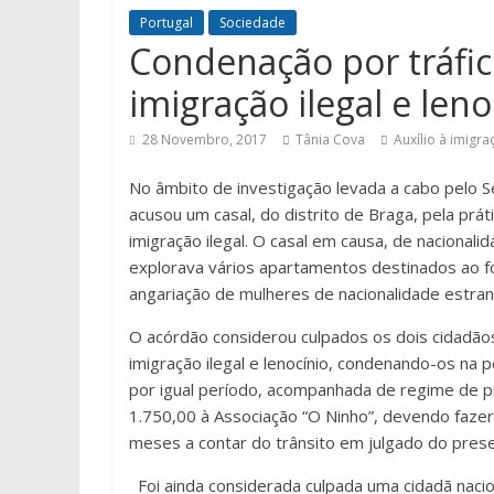
Portugal
Sociedade
Condenação por tráfico
imigração ilegal e leno
28 Novembro, 2017
Tânia Cova
Auxílio à imigra
No âmbito de investigação levada a cabo pelo Se
acusou um casal, do distrito de Braga, pela práti
imigração ilegal. O casal em causa, de nacionali
explorava vários apartamentos destinados ao fom
angariação de mulheres de nacionalidade estran
O acórdão considerou culpados os dois cidadãos 
imigração ilegal e lenocínio, condenando-os na 
por igual período, acompanhada de regime de p
1.750,00 à Associação “O Ninho”, devendo faze
meses a contar do trânsito em julgado do pres
Foi ainda considerada culpada uma cidadã naciona