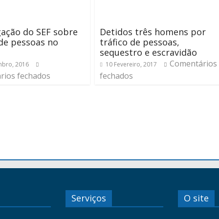
gação do SEF sobre
Detidos três homens por
 de pessoas no
tráfico de pessoas,
sequestro e escravidão
Comentários
bro, 2016
10 Fevereiro, 2017
rios fechados
fechados
Serviços
O site