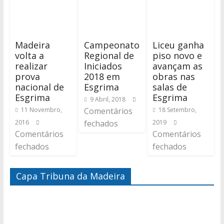
Madeira
Campeonato
Liceu ganha
volta a
Regional de
piso novo e
realizar
Iniciados
avançam as
prova
2018 em
obras nas
nacional de
Esgrima
salas de
Esgrima
Esgrima
9 Abril, 2018
11 Novembro,
Comentários
18 Setembro,
2016
fechados
2019
Comentários
Comentários
fechados
fechados
Capa Tribuna da Madeira