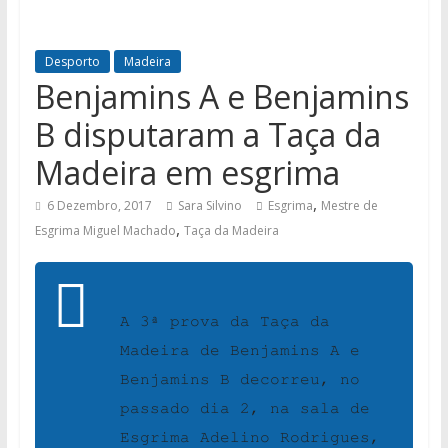
Desporto
Madeira
Benjamins A e Benjamins
B disputaram a Taça da
Madeira em esgrima
,
6 Dezembro, 2017
Sara Silvino
Esgrima
Mestre de
,
Esgrima Miguel Machado
Taça da Madeira
A
3ª prova da Taça da
Madeira de Benjamins A e
Benjamins B
decorreu, no
passado dia 2, na sala de
Esgrima Adelino Rodrigues,