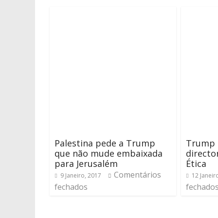
Palestina pede a Trump
Trump c
que não mude embaixada
directo
para Jerusalém
Ética
Comentários
9 Janeiro, 2017
12 Janeir
fechados
fechado