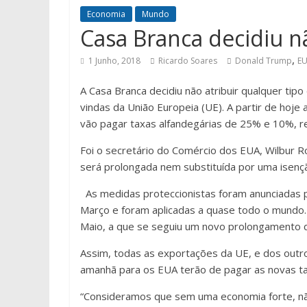
Economia
Mundo
Casa Branca decidiu nã
,
1 Junho, 2018
Ricardo Soares
Donald Trump
E
A Casa Branca decidiu não atribuir qualquer ti
vindas da União Europeia (UE). A partir de hoj
vão pagar taxas alfandegárias de 25% e 10%, r
Foi o secretário do Comércio dos EUA, Wilbur R
será prolongada nem substituída por uma isen
As medidas proteccionistas foram anunciadas
Março e foram aplicadas a quase todo o mundo.
Maio, a que se seguiu um novo prolongamento q
Assim, todas as exportações da UE, e dos outros 
amanhã para os EUA terão de pagar as novas ta
“Consideramos que sem uma economia forte, nã