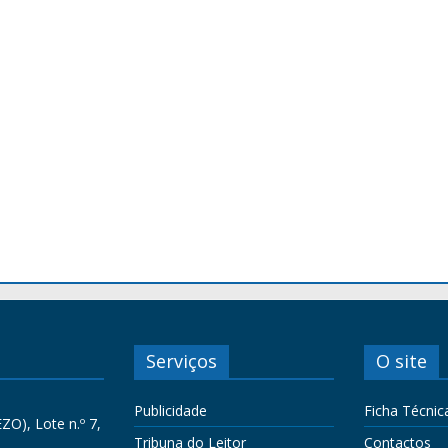
Serviços
O site
Publicidade
Ficha Técnic
ZO), Lote n.º 7,
Tribuna do Leitor
Contactos