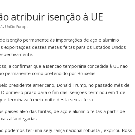
o atribuir isenção à UE
,
UA
União Europeia
po de isenção permanente às importações de aço e alumínio
e as exportações destes metais feitas para os Estados Unidos
espectivamente.
oss, a confirmar que a isenção temporária concedida à UE não
ção permanente como pretendido por Bruxelas.
 pelo presidente americano, Donald Trump, no passado mês de
 O primeiro prazo para o fim das isenções terminou em 1 de
ue terminava à meia-noite desta sexta-feira.
países alvo das tarifas, de aço e alumínio feitas a partir de
xas alfandegárias.
o podemos ter uma segurança nacional robusta”, explicou Ross