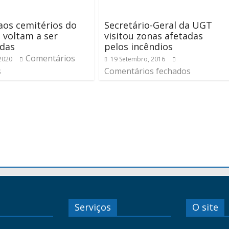
 aos cemitérios do
Secretário-Geral da UGT
 voltam a ser
visitou zonas afetadas
idas
pelos incêndios
Comentários
 2020
19 Setembro, 2016
s
Comentários fechados
Serviços
O site