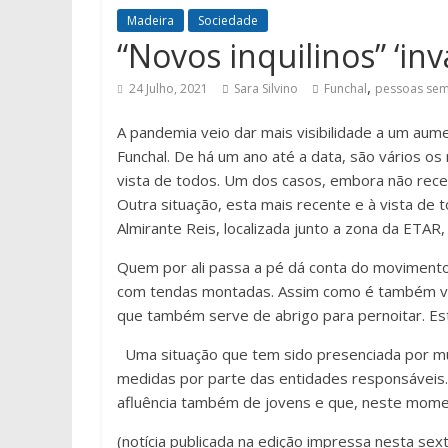
Madeira
Sociedade
“Novos inquilinos” ‘in
,
24 Julho, 2021
Sara Silvino
Funchal
pessoas sem
A pandemia veio dar mais visibilidade a um au
Funchal. De há um ano até a data, são vários 
vista de todos. Um dos casos, embora não recen
Outra situação, esta mais recente e à vista de 
Almirante Reis, localizada junto a zona da ETAR
Quem por ali passa a pé dá conta do movimento d
com tendas montadas. Assim como é também visív
que também serve de abrigo para pernoitar. Esta
Uma situação que tem sido presenciada por m
medidas por parte das entidades responsáveis
afluência também de jovens e que, neste mome
(notícia publicada na edição impressa nesta sexta