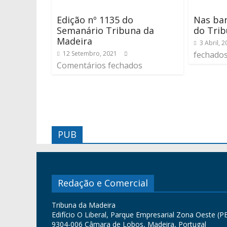
Edição nº 1135 do
Nas ban
Semanário Tribuna da
do Trib
Madeira
3 Abril, 
12 Setembro, 2021
fechado
Comentários fechados
PUB
Redação e Comercial
Tribuna da Madeira
Edifício O Liberal, Parque Empresarial Zona Oeste (PE
9304-006 Câmara de Lobos, Madeira, Portugal