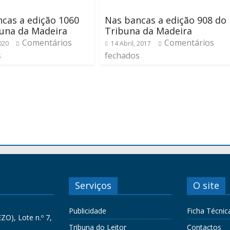
cas a edição 1060
Nas bancas a edição 908 do
una da Madeira
Tribuna da Madeira
Comentários
Comentários
2020
14 Abril, 2017
s
fechados
Serviços
O site
Publicidade
Ficha Técnic
ZO), Lote n.º 7,
Tribuna do Leitor
Contactos