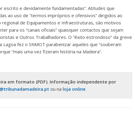
or escrito e devidamente fundamentadas”. Atitudes que
as ao uso de “termos impróprios e ofensivos” dirigidos ao
 regional de Equipamentos e Infraestruturas, são motivos
er para os “canais oficiais” quaisquer contactos que sejam
oristas e Outros Trabalhadores. O “êxito estrondoso” da greve
ão da Lagoa fez o SNMOT parabenizar aqueles que “souberam
orque “mais uma vez fizeram história na Madeira”.
ira em formato (PDF). Informação independente por
s@tribunadamadeira.pt
ou na
loja online