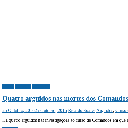
Justiça
Portugal
Sociedade
Quatro arguidos nas mortes dos Comando
25 Outubro, 2016
25 Outubro, 2016
Ricardo Soares
Arguidos
,
Curso
Há quatro arguidos nas investigações ao curso de Comandos em que mor