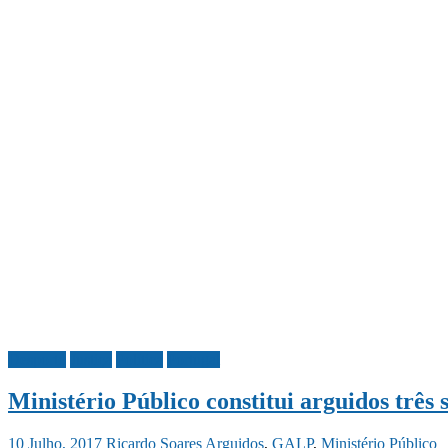
Desporto
Justiça
Política
Portugal
Ministério Público constitui arguidos três 
10 Julho, 2017
Ricardo Soares
Arguidos
,
GALP
,
Ministério Público