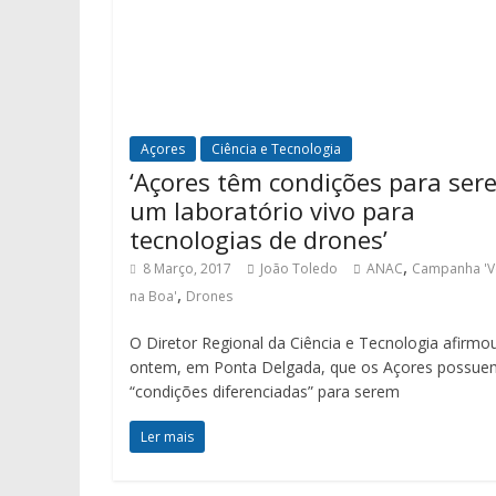
Açores
Ciência e Tecnologia
‘Açores têm condições para ser
um laboratório vivo para
tecnologias de drones’
,
8 Março, 2017
João Toledo
ANAC
Campanha '
,
na Boa'
Drones
O Diretor Regional da Ciência e Tecnologia afirmo
ontem, em Ponta Delgada, que os Açores possue
“condições diferenciadas” para serem
Ler mais