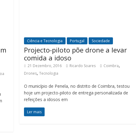
Ciência e Tecnologia
Portugal
Sociedade
em
Projecto-piloto põe drone a levar
comida a idoso
,
21 Dezembro, 2016
Ricardo Soares
Coimbra
,
Drones
Tecnologia
Voa
O município de Penela, no distrito de Coimbra, testou
hoje um projecto-piloto de entrega personalizada de
u
refeições a idosos em
m
Ler mais