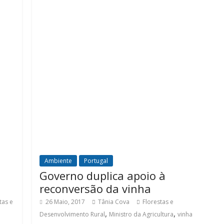
Ambiente
Portugal
Governo duplica apoio à
reconversão da vinha
tas e
26 Maio, 2017
Tânia Cova
Florestas e
,
,
Desenvolvimento Rural
Ministro da Agricultura
vinha