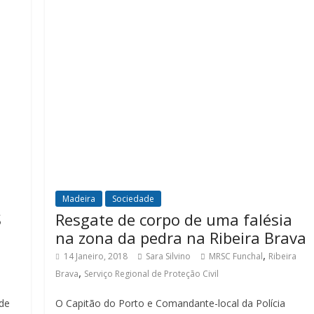
Madeira
Sociedade
S
Resgate de corpo de uma falésia
na zona da pedra na Ribeira Brava
,
14 Janeiro, 2018
Sara Silvino
MRSC Funchal
Ribeira
,
Brava
Serviço Regional de Proteção Civil
de
O Capitão do Porto e Comandante-local da Polícia