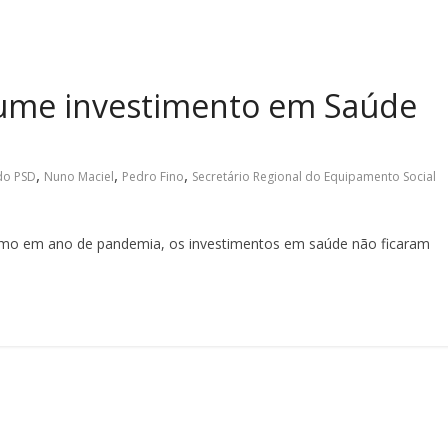
sume investimento em Saúde
,
,
,
do PSD
Nuno Maciel
Pedro Fino
Secretário Regional do Equipamento Social
mo em ano de pandemia, os investimentos em saúde não ficaram