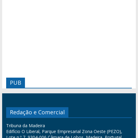
PUB
Redação e Comercial
Tribuna da Madeira
Edifício O Liberal, Parque Empresarial Zona Oeste (PEZO),
Lote n.º 7, 9304-006 Câmara de Lobos, Madeira, Portugal