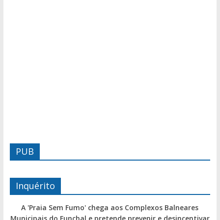
PUB
Inquérito
A 'Praia Sem Fumo' chega aos Complexos Balneares
Municipais do Funchal e pretende prevenir e desincentivar