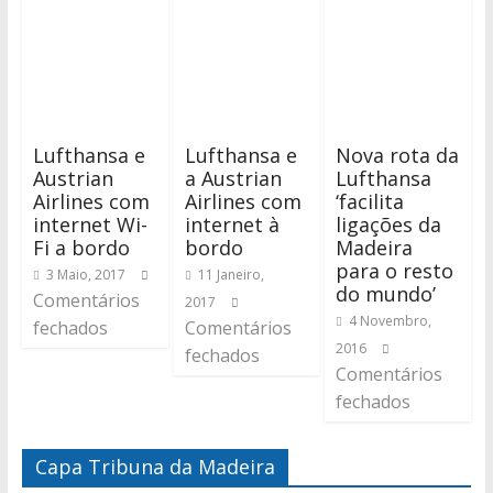
Lufthansa e
Lufthansa e
Nova rota da
Austrian
a Austrian
Lufthansa
Airlines com
Airlines com
‘facilita
internet Wi-
internet à
ligações da
Fi a bordo
bordo
Madeira
para o resto
3 Maio, 2017
11 Janeiro,
do mundo’
Comentários
2017
4 Novembro,
fechados
Comentários
2016
fechados
Comentários
fechados
Capa Tribuna da Madeira