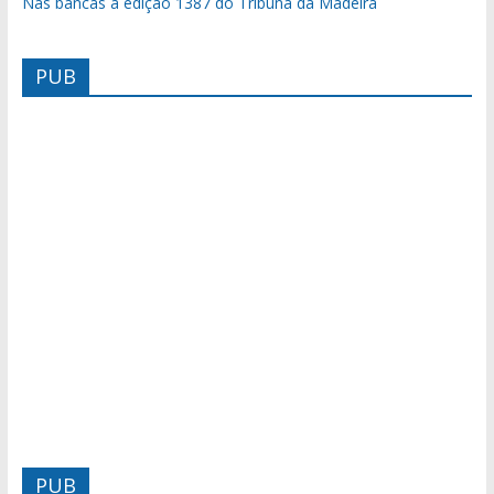
Nas bancas a edição 1387 do Tribuna da Madeira
PUB
PUB