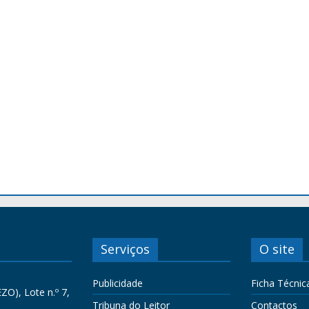
Serviços
O site
Publicidade
Ficha Técnic
ZO), Lote n.º 7,
Tribuna do Leitor
Contactos