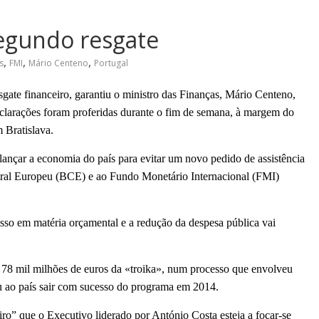
segundo resgate
,
,
,
s
FMI
Mário Centeno
Portugal
sgate financeiro, garantiu o ministro das Finanças, Mário Centeno,
eclarações foram proferidas durante o fim de semana, à margem do
 Bratislava.
lançar a economia do país para evitar um novo pedido de assistência
ntral Europeu (BCE) e ao Fundo Monetário Internacional (FMI)
sso em matéria orçamental e a redução da despesa pública vai
 78 mil milhões de euros da «troika», num processo que envolveu
iu ao país sair com sucesso do programa em 2014.
ro” que o Executivo liderado por António Costa esteja a focar-se