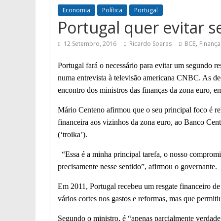
Economia
Política
Portugal
Portugal quer evitar 
,
12 Setembro, 2016
Ricardo Soares
BCE
Finança
Portugal fará o necessário para evitar um segundo re
numa entrevista à televisão americana CNBC. A
s d
encontro dos ministros das finanças da zona euro, em
Mário Centeno afirmou que o seu principal foco é re
financeira aos vizinhos da zona euro, ao Banco Ce
(‘troika’).
“Essa é a minha principal tarefa, o nosso compromi
precisamente nesse sentido”, afirmou o governante.
Em 2011, Portugal recebeu um resgate financeiro de
vários cortes nos gastos e reformas, mas que permit
Segundo o ministro, é “apenas parcialmente verdadei