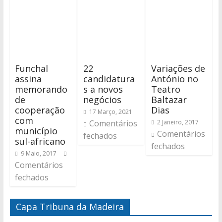
Funchal
22
Variações de
assina
candidatura
António no
memorando
s a novos
Teatro
de
negócios
Baltazar
cooperação
Dias
17 Março, 2021
com
Comentários
2 Janeiro, 2017
município
Comentários
fechados
sul-africano
fechados
9 Maio, 2017
Comentários
fechados
Capa Tribuna da Madeira