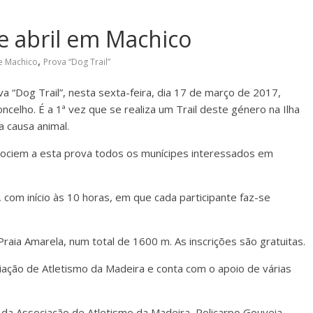
de abril em Machico
,
e Machico
Prova “Dog Trail”
a “Dog Trail”, nesta sexta-feira, dia 17 de março de 2017,
celho. É a 1ª vez que se realiza um Trail deste género na Ilha
a causa animal.
sociem a esta prova todos os munícipes interessados em
, com início às 10 horas, em que cada participante faz-se
Praia Amarela, num total de 1600 m. As inscrições são gratuitas.
iação de Atletismo da Madeira e conta com o apoio de várias
da Associação de Atletismo da Madeira, Policarpo Gouveia.