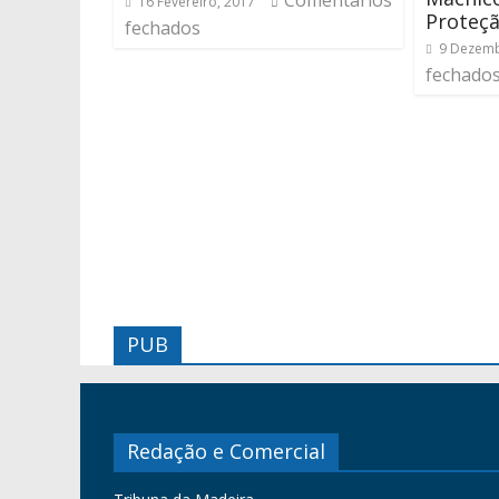
Comentários
16 Fevereiro, 2017
Proteçã
fechados
9 Dezemb
fechado
PUB
Redação e Comercial