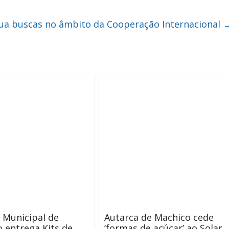
tua buscas no âmbito da Cooperação Internacional
 Municipal de
Autarca de Machico cede
 entrega Kits de
‘formas de açúcar’ ao Solar