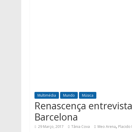
Multimédia
Mundo
Música
Renascença entrevist
Barcelona
,
29 Março, 2017
Tânia Cova
Meo Arena
Placido