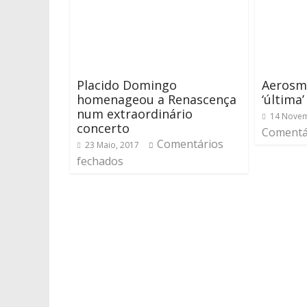
Placido Domingo
Aerosmi
homenageou a Renascença
‘última
num extraordinário
14 Novem
concerto
Comentá
Comentários
23 Maio, 2017
fechados