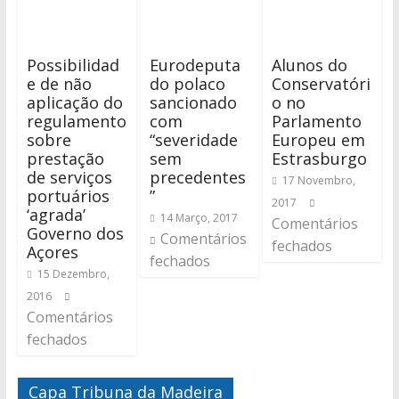
Possibilidad
Eurodeputa
Alunos do
e de não
do polaco
Conservatóri
aplicação do
sancionado
o no
regulamento
com
Parlamento
sobre
“severidade
Europeu em
prestação
sem
Estrasburgo
de serviços
precedentes
17 Novembro,
portuários
”
2017
‘agrada’
14 Março, 2017
Comentários
Governo dos
Comentários
fechados
Açores
fechados
15 Dezembro,
2016
Comentários
fechados
Capa Tribuna da Madeira