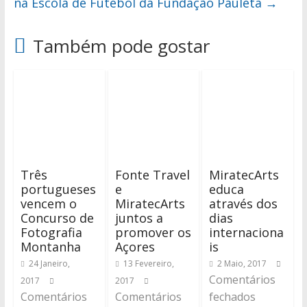
na Escola de Futebol da Fundação Pauleta
→
Também pode gostar
Três
Fonte Travel
MiratecArts
portugueses
e
educa
vencem o
MiratecArts
através dos
Concurso de
juntos a
dias
Fotografia
promover os
internaciona
Montanha
Açores
is
24 Janeiro,
13 Fevereiro,
2 Maio, 2017
Comentários
2017
2017
Comentários
Comentários
fechados