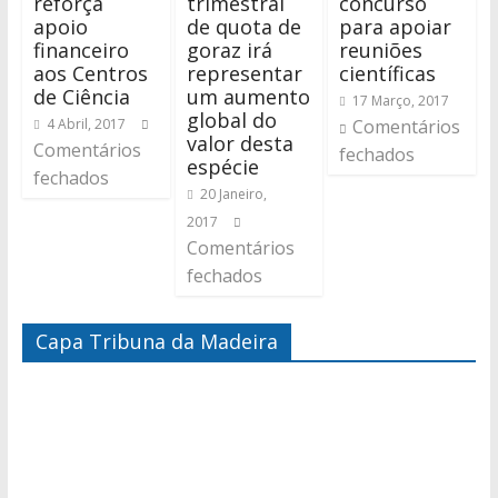
reforça
trimestral
concurso
apoio
de quota de
para apoiar
financeiro
goraz irá
reuniões
aos Centros
representar
científicas
de Ciência
um aumento
17 Março, 2017
global do
4 Abril, 2017
Comentários
valor desta
Comentários
fechados
espécie
fechados
20 Janeiro,
2017
Comentários
fechados
Capa Tribuna da Madeira