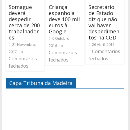
Somague
Criança
Secretário
deverá
espanhola
de Estado
despedir
deve 100 mil
diz que não
cerca de 200
euros à
vai haver
trabalhador
Google
despedimen
es
tos na CGD
6 Outubro,
21 Novembro,
26 Abril, 2017
2016
Comentários
2017
Comentários
Comentários
fechados
fechados
fechados
Capa Tribuna da Madeira