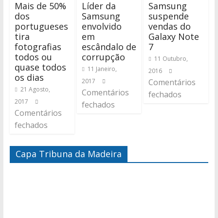
Mais de 50%
Líder da
Samsung
dos
Samsung
suspende
portugueses
envolvido
vendas do
tira
em
Galaxy Note
fotografias
escândalo de
7
todos ou
corrupção
11 Outubro,
quase todos
11 Janeiro,
2016
os dias
2017
Comentários
21 Agosto,
Comentários
fechados
2017
fechados
Comentários
fechados
Capa Tribuna da Madeira