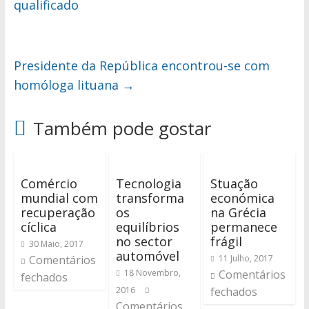
qualificado
Presidente da República encontrou-se com
homóloga lituana
→
Também pode gostar
Comércio
Tecnologia
Stuação
mundial com
transforma
económica
recuperação
os
na Grécia
cíclica
equilíbrios
permanece
no sector
frágil
30 Maio, 2017
automóvel
Comentários
11 Julho, 2017
18 Novembro,
Comentários
fechados
2016
fechados
Comentários