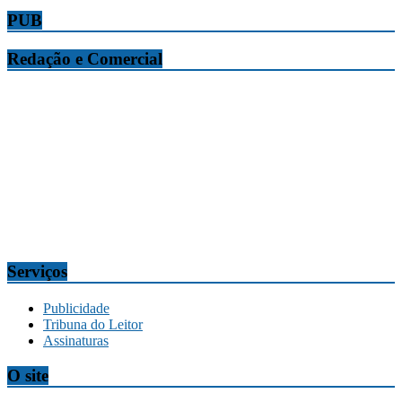
PUB
Redação e Comercial
Tribuna da Madeira
Edifício O Liberal, Parque Empresarial Zona Oeste (PEZO), Lote
n.º 7, 9304-006 Câmara de Lobos, Madeira, Portugal
Telef.:
291 911300
Redação
tribuna@tribunadamadeira.pt
Comercial
comercial@tribunadamadeira.pt
Serviços
Publicidade
Tribuna do Leitor
Assinaturas
O site