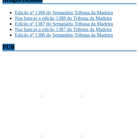
Edição nº 1388 do Semanário Tribuna da Madeira
Nas bancas a edição 1388 do Tribuna da Madeira
Edição nº 1387 do Semanário Tribuna da Madeira
Nas bancas a edição 1387 do Tribuna da Madeira
Edição nº 1386 do Semanário Tribuna da Madeira
PUB