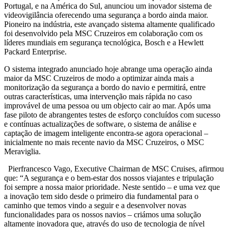
Portugal, e na América do Sul, anunciou um inovador sistema de
videovigilância oferecendo uma segurança a bordo ainda maior.
Pioneiro na indústria, este avançado sistema altamente qualificado
foi desenvolvido pela MSC Cruzeiros em colaboração com os
líderes mundiais em segurança tecnológica, Bosch e a Hewlett
Packard Enterprise.
O sistema integrado anunciado hoje abrange uma operação ainda
maior da MSC Cruzeiros de modo a optimizar ainda mais a
monitorização da segurança a bordo do navio e permitirá, entre
outras características, uma intervenção mais rápida no caso
improvável de uma pessoa ou um objecto cair ao mar. Após uma
fase piloto de abrangentes testes de esforço concluídos com sucesso
e contínuas actualizações de software, o sistema de análise e
captação de imagem inteligente encontra-se agora operacional –
inicialmente no mais recente navio da MSC Cruzeiros, o MSC
Meraviglia.
Pierfrancesco Vago, Executive Chairman de MSC Cruises, afirmou
que: “A segurança e o bem-estar dos nossos viajantes e tripulação
foi sempre a nossa maior prioridade. Neste sentido – e uma vez que
a inovação tem sido desde o primeiro dia fundamental para o
caminho que temos vindo a seguir e a desenvolver novas
funcionalidades para os nossos navios – criámos uma solução
altamente inovadora que, através do uso de tecnologia de nível