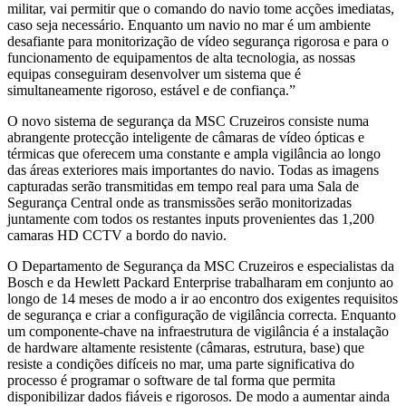
militar, vai permitir que o comando do navio tome acções imediatas,
caso seja necessário. Enquanto um navio no mar é um ambiente
desafiante para monitorização de vídeo segurança rigorosa e para o
funcionamento de equipamentos de alta tecnologia, as nossas
equipas conseguiram desenvolver um sistema que é
simultaneamente rigoroso, estável e de confiança.”
O novo sistema de segurança da MSC Cruzeiros consiste numa
abrangente protecção inteligente de câmaras de vídeo ópticas e
térmicas que oferecem uma constante e ampla vigilância ao longo
das áreas exteriores mais importantes do navio. Todas as imagens
capturadas serão transmitidas em tempo real para uma Sala de
Segurança Central onde as transmissões serão monitorizadas
juntamente com todos os restantes inputs provenientes das 1,200
camaras HD CCTV a bordo do navio.
O Departamento de Segurança da MSC Cruzeiros e especialistas da
Bosch e da Hewlett Packard Enterprise trabalharam em conjunto ao
longo de 14 meses de modo a ir ao encontro dos exigentes requisitos
de segurança e criar a configuração de vigilância correcta. Enquanto
um componente-chave na infraestrutura de vigilância é a instalação
de hardware altamente resistente (câmaras, estrutura, base) que
resiste a condições difíceis no mar, uma parte significativa do
processo é programar o software de tal forma que permita
disponibilizar dados fiáveis e rigorosos. De modo a aumentar ainda