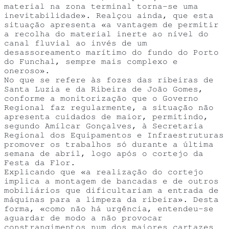
material na zona terminal torna-se uma
inevitabilidade». Realçou ainda, que esta
situação apresenta «a vantagem de permitir
a recolha do material inerte ao nível do
canal fluvial ao invés de um
desassoreamento marítimo do fundo do Porto
do Funchal, sempre mais complexo e
oneroso».
No que se refere às fozes das ribeiras de
Santa Luzia e da Ribeira de João Gomes,
conforme a monitorização que o Governo
Regional faz regularmente, a situação não
apresenta cuidados de maior, permitindo,
segundo Amílcar Gonçalves, à Secretaria
Regional dos Equipamentos e Infraestruturas
promover os trabalhos só durante a última
semana de abril, logo após o cortejo da
Festa da Flor.
Explicando que «a realização do cortejo
implica a montagem de bancadas e de outros
mobiliários que dificultariam a entrada de
máquinas para a limpeza da ribeira». Desta
forma, «como não há urgência, entendeu-se
aguardar de modo a não provocar
constrangimentos num dos maiores cartazes