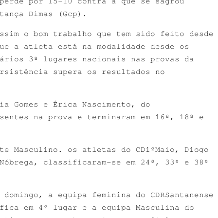
perde por 15-10 contra a que se sagrou
tança Dimas (Gcp).
ssim o bom trabalho que tem sido feito desde
ue a atleta está na modalidade desde os
ários 3º lugares nacionais nas provas da
rsistência supera os resultados no
ia Gomes e Érica Nascimento, do
sentes na prova e terminaram em 16º, 18º e
te Masculino. os atletas do CD1ºMaio, Diogo
Nóbrega, classificaram-se em 24º, 33º e 38º
 domingo, a equipa feminina do CDRSantanense
fica em 4º lugar e a equipa Masculina do