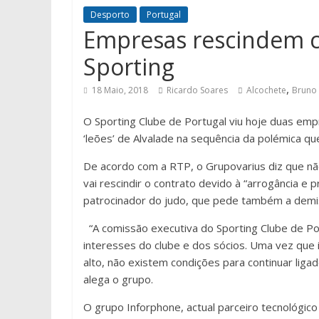
Desporto
Portugal
Empresas rescindem c
Sporting
,
18 Maio, 2018
Ricardo Soares
Alcochete
Bruno 
O Sporting Clube de Portugal viu hoje duas emp
‘leões’ de Alvalade na sequência da polémica qu
De acordo com a RTP, o Grupovarius diz que n
vai rescindir o contrato devido à “arrogância e 
patrocinador do judo, que pede também a demi
“A comissão executiva do Sporting Clube de Po
interesses do clube e dos sócios. Uma vez que 
alto, não existem condições para continuar liga
alega o grupo.
O grupo Inforphone, actual parceiro tecnológic