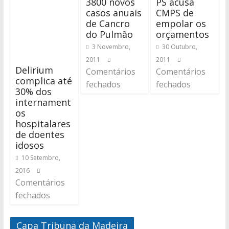
3800 novos
PS acusa
casos anuais
CMPS de
de Cancro
empolar os
do Pulmão
orçamentos
3 Novembro,
30 Outubro,
2011
2011
Delirium
Comentários
Comentários
complica até
fechados
fechados
30% dos
internament
os
hospitalares
de doentes
idosos
10 Setembro,
2016
Comentários
fechados
Capa Tribuna da Madeira