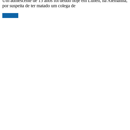
Um adolescente de 15 anos foi detido hoje em Lünen, na Alemanha,
por suspeita de ter matado um colega de
Ler mais