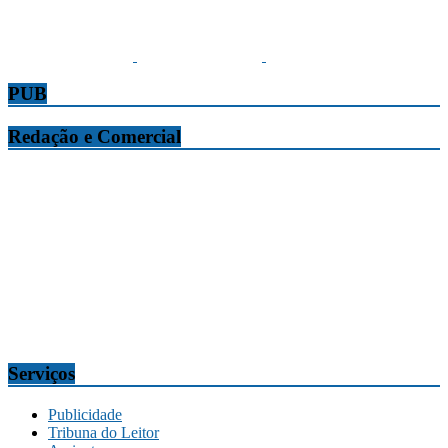
PUB
Redação e Comercial
Tribuna da Madeira
Edifício O Liberal, Parque Empresarial Zona Oeste (PEZO), Lote
n.º 7, 9304-006 Câmara de Lobos, Madeira, Portugal
Telef.:
291 911300
Redação
tribuna@tribunadamadeira.pt
Comercial
comercial@tribunadamadeira.pt
Serviços
Publicidade
Tribuna do Leitor