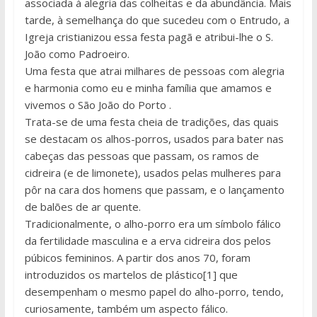
associada à alegria das colheitas e da abundância. Mais
tarde, à semelhança do que sucedeu com o Entrudo, a
Igreja cristianizou essa festa pagã e atribui-lhe o S.
João como Padroeiro.
Uma festa que atrai milhares de pessoas com alegria
e harmonia como eu e minha família que amamos e
vivemos o São João do Porto .
Trata-se de uma festa cheia de tradições, das quais
se destacam os alhos-porros, usados para bater nas
cabeças das pessoas que passam, os ramos de
cidreira (e de limonete), usados pelas mulheres para
pôr na cara dos homens que passam, e o lançamento
de balões de ar quente.
Tradicionalmente, o alho-porro era um símbolo fálico
da fertilidade masculina e a erva cidreira dos pelos
púbicos femininos. A partir dos anos 70, foram
introduzidos os martelos de plástico[1] que
desempenham o mesmo papel do alho-porro, tendo,
curiosamente, também um aspecto fálico.