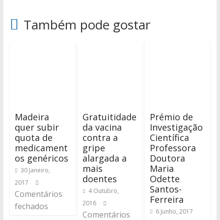
Também pode gostar
Madeira
Gratuitidade
Prémio de
quer subir
da vacina
Investigação
quota de
contra a
Científica
medicament
gripe
Professora
os genéricos
alargada a
Doutora
mais
Maria
30 Janeiro,
doentes
Odette
2017
Santos-
4 Outubro,
Comentários
Ferreira
2016
fechados
6 Junho, 2017
Comentários