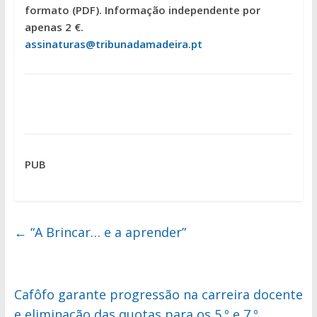
formato (PDF). Informação independente por
apenas 2 €.
assinaturas@tribunadamadeira.pt
PUB
←
“A Brincar… e a aprender”
Cafôfo garante progressão na carreira docente
e eliminação das quotas para os 5.º e 7.º