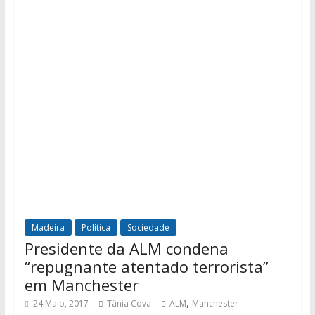
Madeira
Política
Sociedade
Presidente da ALM condena
“repugnante atentado terrorista”
em Manchester
,
24 Maio, 2017
Tânia Cova
ALM
Manchester