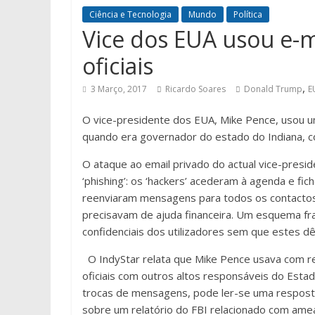
Ciência e Tecnologia
Mundo
Política
Vice dos EUA usou e-m
oficiais
,
3 Março, 2017
Ricardo Soares
Donald Trump
E
O vice-presidente dos EUA, Mike Pence, usou um
quando era governador do estado do Indiana, c
O ataque ao email privado do actual vice-pres
‘phishing’: os ‘hackers’ acederam à agenda e fi
reenviaram mensagens para todos os contactos 
precisavam de ajuda financeira. Um esquema fr
confidenciais dos utilizadores sem que estes d
O IndyStar relata que Mike Pence usava com re
oficiais com outros altos responsáveis do Estad
trocas de mensagens, pode ler-se uma respost
sobre um relatório do FBI relacionado com amea