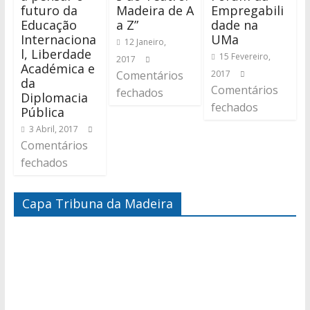
futuro da
Madeira de A
Empregabili
Educação
a Z”
dade na
Internaciona
UMa
12 Janeiro,
l, Liberdade
15 Fevereiro,
2017
Académica e
Comentários
2017
da
Comentários
fechados
Diplomacia
fechados
Pública
3 Abril, 2017
Comentários
fechados
Capa Tribuna da Madeira