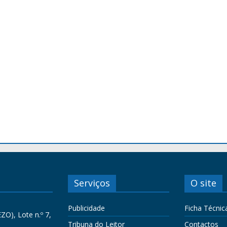
Serviços
O site
Publicidade
Ficha Técnic
ZO), Lote n.º 7,
Tribuna do Leitor
Contactos