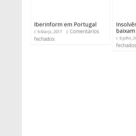
Iberinform em Portugal
Insolvê
baixam
Comentários
6 Março, 2017
fechados
6 Julho, 
fechado