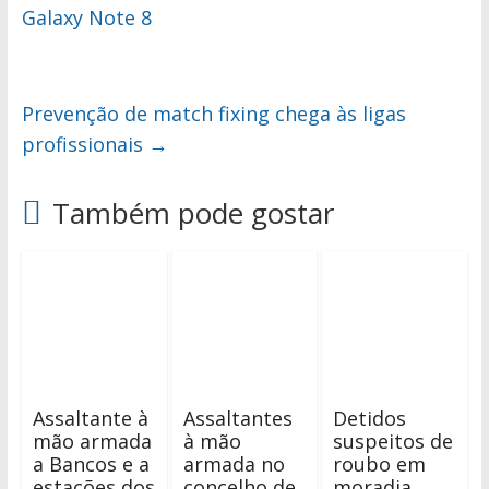
Galaxy Note 8
Prevenção de match fixing chega às ligas
profissionais
→
Também pode gostar
Assaltante à
Assaltantes
Detidos
mão armada
à mão
suspeitos de
a Bancos e a
armada no
roubo em
estações dos
concelho de
moradia