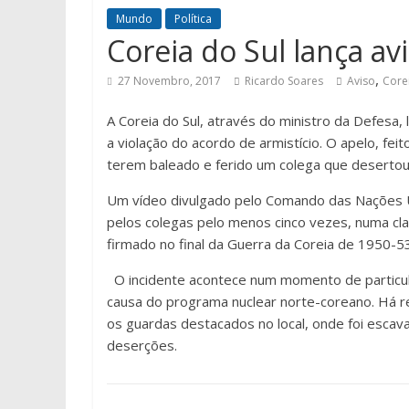
Mundo
Política
Coreia do Sul lança av
,
27 Novembro, 2017
Ricardo Soares
Aviso
Core
A Coreia do Sul, através do ministro da Defesa,
a violação do acordo de armistício. O apelo, fe
terem baleado e ferido um colega que desertou,
Um vídeo divulgado pelo Comando das Nações Un
pelos colegas pelo menos cinco vezes, numa cla
firmado no final da Guerra da Coreia de 1950-53
O incidente acontece num momento de particul
causa do programa nuclear norte-coreano. Há re
os guardas destacados no local, onde foi escav
deserções.