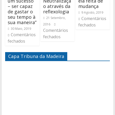
um sucesso
Neutralizaçã
ela feita de
– ser capaz
o através da
mudança
de gastar o
reflexologia
9 Agosto, 2019
seu tempo à
21 Setembro,
Comentários
sua maneira”
2016
fechados
30 Maio, 2019
Comentários
Comentários
fechados
fechados
Capa Tribuna da Madeira